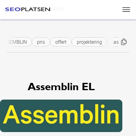
Skip to main content
ASSEMBLIN
pris
offert
projektering
lastbalanse
Assemblin EL