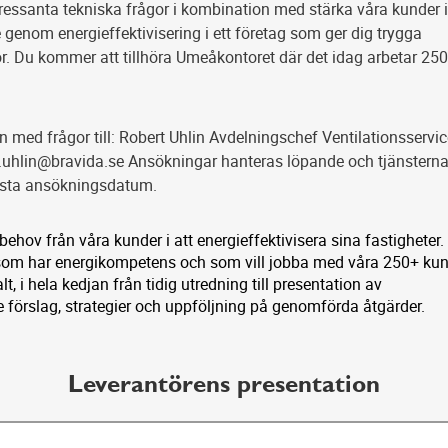
ressanta tekniska frågor i kombination med stärka våra kunder 
 genom energieffektivisering i ett företag som ger dig trygga
or. Du kommer att tillhöra Umeåkontoret där det idag arbetar 25
med frågor till: Robert Uhlin Avdelningschef Ventilationsservic
t.uhlin@bravida.se Ansökningar hanteras löpande och tjänstern
 sista ansökningsdatum.
behov från våra kunder i att energieffektivisera sina fastigheter.
 som har energikompetens och som vill jobba med våra 250+ ku
lt, i hela kedjan från tidig utredning till presentation av
 förslag, strategier och uppföljning på genomförda åtgärder.
Leverantörens presentation