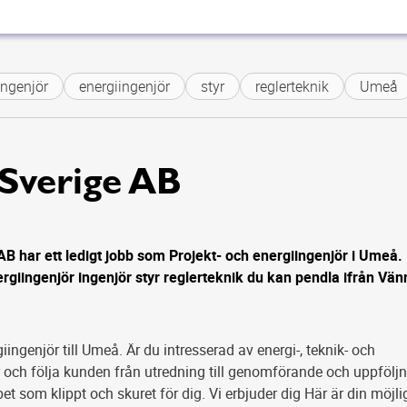
ngenjör
energiingenjör
styr
reglerteknik
Umeå
 Sverige AB
AB har ett ledigt jobb som Projekt- och energiingenjör i Umeå.
rgiingenjör ingenjör styr reglerteknik du kan pendla ifrån Vän
iingenjör till Umeå. Är du intresserad av energi-, teknik- och
 och följa kunden från utredning till genomförande och uppfölj
bet som klippt och skuret för dig. Vi erbjuder dig Här är din möjli