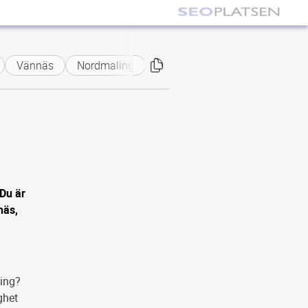
Vännäs
Nordmaling
 Du är
näs,
ning?
ghet