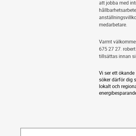
att jobba med int
hållbarhetsarbete
anställningsvillk
medarbetare.
Varmt välkommen 
675 27 27. rober
tillsättas innan
Vi ser ett ökande 
söker därför dig
lokalt och regiona
energibesparande