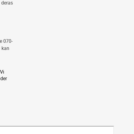
i deras
0
e 070-
a kan
 Vi
nder