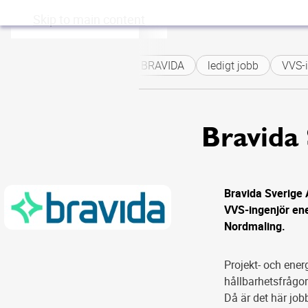
Skip to main content
BRAVIDA
ledigt jobb
VVS-i
Bravida
Bravida Sverige 
VVS-ingenjör ene
Nordmaling.
Projekt- och energ
hållbarhetsfrågor
Då är det här job