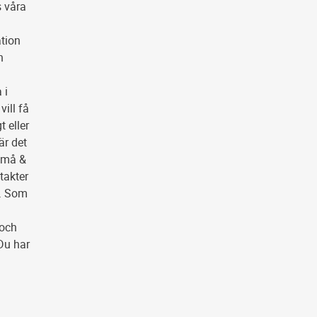
s våra
ation
h
 i
ill få
t eller
är det
 små &
takter
r. Som
 och
 Du har