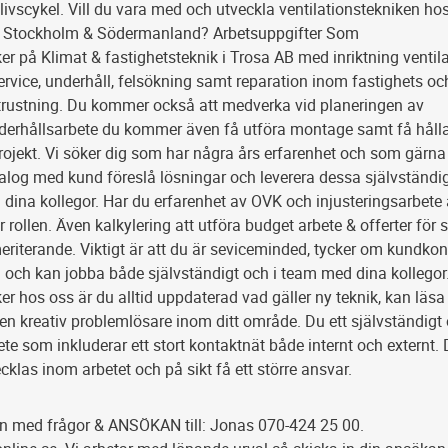
 livscykel. Vill du vara med och utveckla ventilationstekniken ho
a, Stockholm & Södermanland? Arbetsuppgifter Som
ker på Klimat & fastighetsteknik i Trosa AB med inriktning ventil
rvice, underhåll, felsökning samt reparation inom fastighets oc
trustning. Du kommer också att medverka vid planeringen av
erhållsarbete du kommer även få utföra montage samt få hålla
rojekt. Vi söker dig som har några års erfarenhet och som gärna v
dialog med kund föreslå lösningar och leverera dessa självständig
dina kollegor. Har du erfarenhet av OVK och injusteringsarbete 
r rollen. Även kalkylering att utföra budget arbete & offerter för
meriterande. Viktigt är att du är seviceminded, tycker om kundkon
 och kan jobba både självständigt och i team med dina kollego
ker hos oss är du alltid uppdaterad vad gäller ny teknik, kan läsa
 en kreativ problemlösare inom ditt område. Du ett självständigt
e som inkluderar ett stort kontaktnät både internt och externt.
ecklas inom arbetet och på sikt få ett större ansvar.
 med frågor & ANSÖKAN till: Jonas 070-424 25 00.