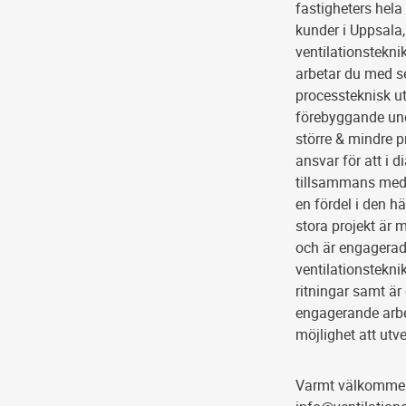
fastigheters hela
kunder i Uppsal
ventilationstekni
arbetar du med se
processteknisk u
förebyggande und
större & mindre p
ansvar för att i 
tillsammans med 
en fördel i den hä
stora projekt är 
och är engagerad
ventilationstekni
ritningar samt är
engagerande arbet
möjlighet att utv
Varmt välkommen