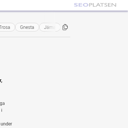
Trosa
Gnesta
Järna
r,
iga
 i
 under