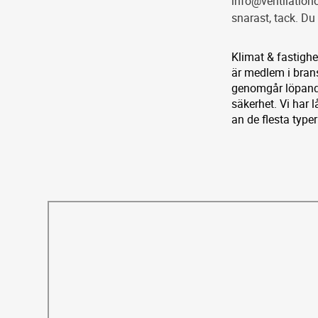
info@ventilationo
snarast, tack. D
Klimat & fastighe
är medlem i bran
genomgår löpande
säkerhet. Vi har 
an de flesta typer