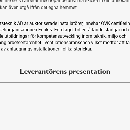
nline.se. Vi arbetar med löpande urval så skicka in din ansökan
u kan även utgå ifrån det egna hemmet.
tsteknik AB är auktoriserade installatörer, innehar OVK certifieri
schorganisationen Funkis. Företaget följer rådande stadgar och
 utbildningar för kompetensutveckling inom teknik, miljö och
lång arbetserfarenhet i ventilationsbranschen vilket medför att t
 av anläggningsinstallationer i olika storlekar.
Leverantörens presentation