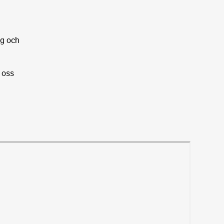
ng och
a oss