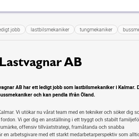
gt jobb
lastbilsmekaniker
tungmekaniker
bussmeka
 Lastvagnar AB
agnar AB har ett ledigt jobb som lastbilsmekaniker i Kalmar. 
ussmekaniker och kan pendla ifrån Öland.
Kalmar. Vi utökar nu vårat team med en tekniker och söker dig so
ordon. Vi ger dig en anställning i ett tryggt och stabilt familjef
rumärke, offensiv tillväxtstrategi, framåtanda och snabba
är en arbetsgivare med ett starkt medarbetarperspektiv som alltid