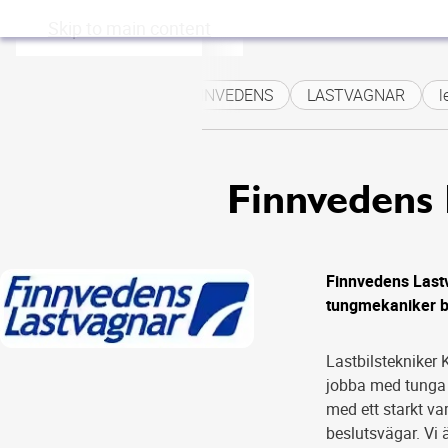
Skip to main content
FINNVEDENS
LASTVAGNAR
ledi
Finnvedens
Finnvedens Lastv
tungmekaniker b
Lastbilstekniker 
jobba med tunga f
med ett starkt va
beslutsvägar. Vi 