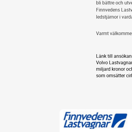
bli bättre och ut
Finnvedens Lastv
ledstjärnor i var
Varmt välkommen 
Länk till ansökan
Volvo Lastvagnar
miljard kronor oc
som omsätter cirk