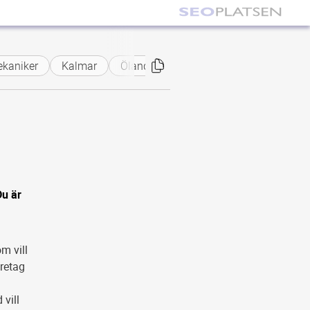
niker
Kalmar
Öland
Du är
m vill
öretag
 vill