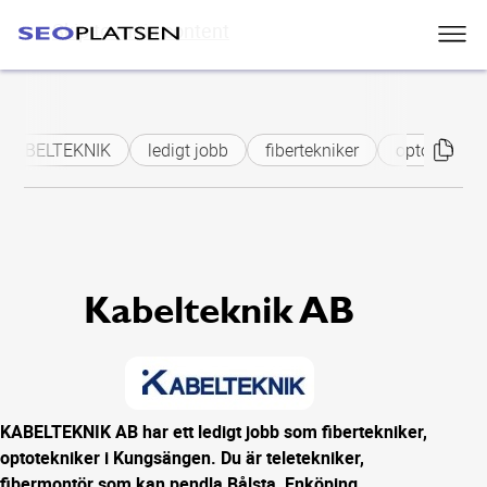
Skip to main content
KABELTEKNIK
ledigt jobb
fibertekniker
optotekniker
Kabelteknik AB
KABELTEKNIK AB har ett ledigt jobb som fibertekniker,
optotekniker i Kungsängen. Du är teletekniker,
fibermontör som kan pendla Bålsta, Enköping.