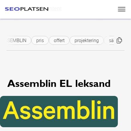
Skip to main content
ASSEMBLIN
pris
offert
projektering
säkerhetss
Assemblin EL leksand