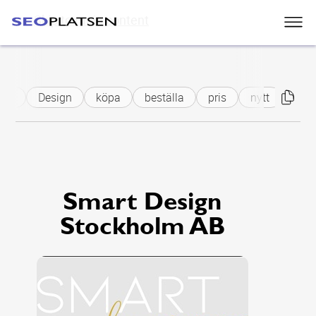
Skip to main content
rt
Design
köpa
beställa
pris
nytt
kök
Smart Design
Stockholm AB