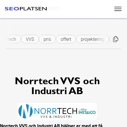
Skip to main content
Norrtech
VVS
pris
offert
projektering
servic
Norrtech VVS och
Industri AB
Norrtech VVS och Industri AB hjälper er med att få