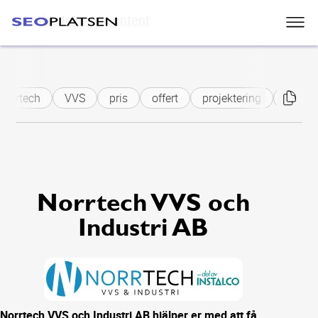
Skip to main content
Norrtech
VVS
pris
offert
projektering
service
Norrtech VVS och
Industri AB
Norrtech VVS och Industri AB hjälper er med att få