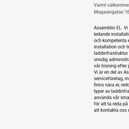
Varmt välkommen a
Magasingatan 1
Assemblin EL. Vi 
ledande installat
och kompetenta ele
installation och t
laddinfrastruktu
smidig administra
vår lösning efter 
Vi är en del av A
serviceföretag, m
finns nära er, red
typer av laddinfr
använda vår smar
för att ta reda p
att kontakta oss d