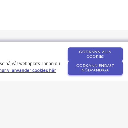
GODKÄNN ALLA
COOKIES
lse på vår webbplats. Innan du
GODKÄNN ENDAST
ur vi använder cookies här
.
NÖDVÄNDIGA
Om SEOPLATSEN
Förfrågan
Användarvillkor
Kontakta oss