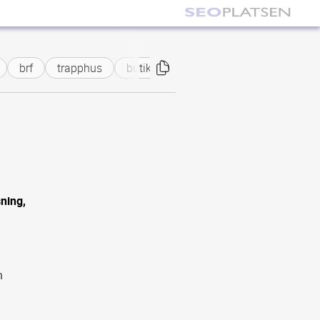
brf
trapphus
butik
kontor
industri
Sälen
sning,
h