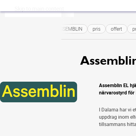
Skip to main content
ASSEMBLIN
pris
offert
pr
Assembli
Assemblin EL hjäl
närvarostyrd för 
I Dalarna har vi 
uppdrag inom elte
tillsammans hitta