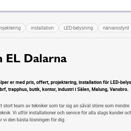
ojektering
installation
LED-belysning
närvarostyrd
n EL Dalarna
per er med pris, offert, projektering, installation för LED-bely
brf, trapphus, butik, kontor, industri i Sälen, Malung, Vansbro.
ett stort team av tekniker som tar sig an såväl större som mindre
knik. Vi utför installationer och service för alla slags kunder oc
r vi den bästa lösningen för dig.