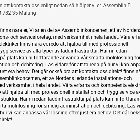
tt kontakta oss enligt nedan så hjälper vi er. Assemblin El
B 782 35 Malung
finns nära er, Vi är en del av Assemblinkoncernen, ett av Norden
ions- och serviceföretag, med verksamhet i hela landet. Våra erf
ktriker finns nära er, redo att hjälpa till med professionell
rygg service av alla typer av laddinfrastruktur. Har ni redan
r på plats kan ni fortfarande använda vår smarta molnlösning fö
tion och debitering. Läs vidare för att ta reda på hur vi kan an
just era behov. Det går också bra att kontakta oss direkt! finns nä
ssemblinkoncernen, ett av Nordens ledande installations- och
ed verksamhet i hela landet. Våra erfarna och kompetenta elektr
o att hjälpa till med professionell installation och trygg service a
astruktur. Har ni redan laddinfrastruktur på plats kan ni fortfara
ta molnlösning för smidig administration och debitering. Läs v
å hur vi kan anpassa vår lösning efter just era behov. Det går ock
irekt!