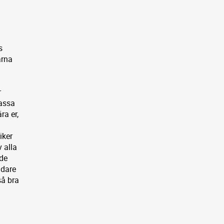
s
arna
r
passa
ra er,
iker
v alla
nde
idare
så bra