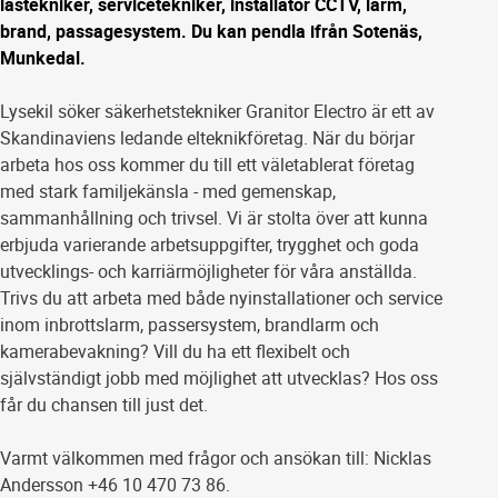
låstekniker, servicetekniker, installatör CCTV, larm,
brand, passagesystem. Du kan pendla ifrån Sotenäs,
Munkedal.
Lysekil söker säkerhetstekniker Granitor Electro är ett av
Skandinaviens ledande elteknikföretag. När du börjar
arbeta hos oss kommer du till ett väletablerat företag
med stark familjekänsla - med gemenskap,
sammanhållning och trivsel. Vi är stolta över att kunna
erbjuda varierande arbetsuppgifter, trygghet och goda
utvecklings- och karriärmöjligheter för våra anställda.
Trivs du att arbeta med både nyinstallationer och service
inom inbrottslarm, passersystem, brandlarm och
kamerabevakning? Vill du ha ett flexibelt och
självständigt jobb med möjlighet att utvecklas? Hos oss
får du chansen till just det.
Varmt välkommen med frågor och ansökan till: Nicklas
Andersson +46 10 470 73 86.