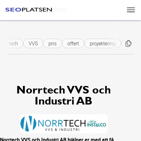
Skip to main content
Norrtech
VVS
pris
offert
projektering
energi
Norrtech VVS och
Industri AB
Norrtech VVS och Industri AB hjälper er med att få