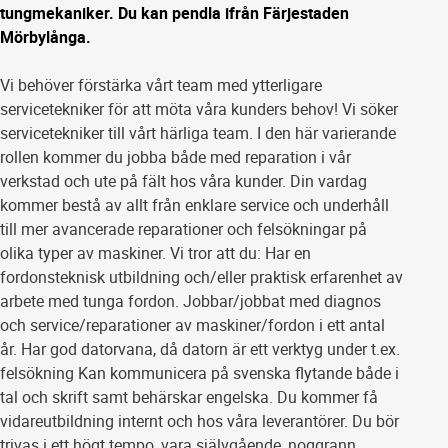
tungmekaniker. Du kan pendla ifrån Färjestaden
Mörbylånga.
Vi behöver förstärka vårt team med ytterligare
servicetekniker för att möta våra kunders behov! Vi söker
servicetekniker till vårt härliga team. I den här varierande
rollen kommer du jobba både med reparation i vår
verkstad och ute på fält hos våra kunder. Din vardag
kommer bestå av allt från enklare service och underhåll
till mer avancerade reparationer och felsökningar på
olika typer av maskiner. Vi tror att du: Har en
fordonsteknisk utbildning och/eller praktisk erfarenhet av
arbete med tunga fordon. Jobbar/jobbat med diagnos
och service/reparationer av maskiner/fordon i ett antal
år. Har god datorvana, då datorn är ett verktyg under t.ex.
felsökning Kan kommunicera på svenska flytande både i
tal och skrift samt behärskar engelska. Du kommer få
vidareutbildning internt och hos våra leverantörer. Du bör
trivas i ett högt tempo, vara självgående, noggrann,