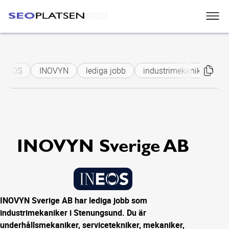
Skip to main content
INEOS
INOVYN
lediga jobb
industrimekaniker
u
INOVYN Sverige AB
INOVYN Sverige AB har lediga jobb som
industrimekaniker i Stenungsund. Du är
underhållsmekaniker, servicetekniker, mekaniker,