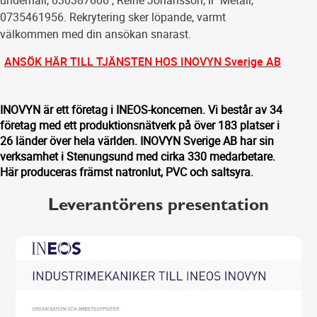
underhåll, 030387606 , Reine Johansson, IF Metall,
0735461956. Rekrytering sker löpande, varmt
välkommen med din ansökan snarast.
ANSÖK HÄR TILL TJÄNSTEN HOS INOVYN Sverige AB
INOVYN är ett företag i INEOS-koncernen. Vi består av 34
företag med ett produktionsnätverk på över 183 platser i
26 länder över hela världen. INOVYN Sverige AB har sin
verksamhet i Stenungsund med cirka 330 medarbetare.
Här produceras främst natronlut, PVC och saltsyra.
Leverantörens presentation