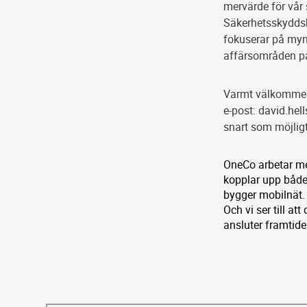
mervärde för vår
Säkerhetsskyddsh
fokuserar på mynd
affärsområden p
Varmt välkommen 
e-post: david.hel
snart som möjligt
OneCo arbetar me
kopplar upp både
bygger mobilnät. 
Och vi ser till at
ansluter framtide