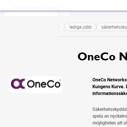
Skip to main content
ONECO
lediga jobb
säkerhetssky
OneCo N
OneCo Networks 
Kungens Kurva. 
informationssäk
Säkerhetsskyddsh
spela en nyckelr
möjligheten att 