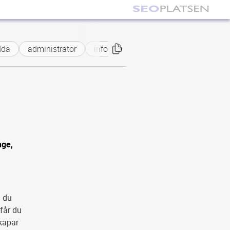
da
administratör
informationssäkerhetshanläggare
nge,
l du
får du
kapar