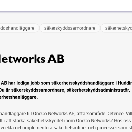
ddshandläggare
säkerskyddssamordnare
säkerhetskyd
etworks AB
AB har lediga jobb som säkerhetsskyddshandläggare i Huddi
Du är säkerskyddssamordnare, säkerhetskyddsadministratör,
erhetshanläggare.
andläggare till OneCo Networks AB, affärsområde Defence. Vil
oll i att stärka säkerhetsskyddet inom OneCo Networks? Hos oss 
utveckla och implementera säkerhetsrutiner och processer som s