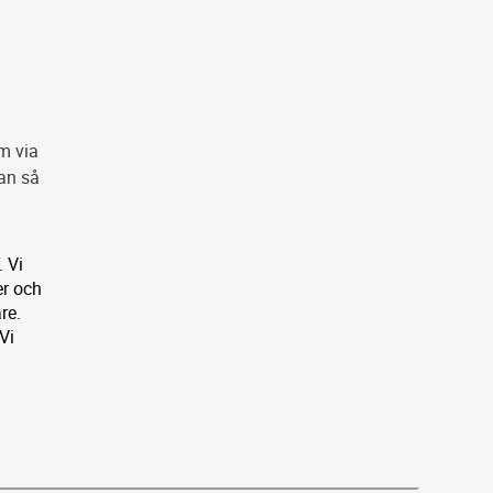
m via
kan så
 Vi
er och
re.
 Vi