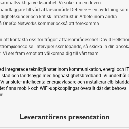
 samhällsviktiga verksamhet. Vi söker nu en driven
andläggare till vårt affärsområde Defence – en avdelning som
ighetskunder och kritisk infrastruktur. Arbete inom andra
å OneCo Networks kommer också att förekomma.
att kontakta oss för frågor: affärsområdeschef David Hellströ
lstrom@oneco.se. Intervjuer sker löpande, så skicka in din ansö
. Vi ser fram emot att välkomna dig till vårt team!
d integrerade tekniktjänster inom kommunikation, energi och IT.
 stad och landsbygd med höghastighetsbredband. Vi underhåll
Vi ansluter intelligenta energiavläsare och installerar elbilsladda
t det finns mobil- och WiFi-uppkopplingar överallt där det behövs.
n!
Leverantörens presentation