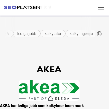
Skip to main content
AKEA
lediga jobb
kalkylator
kalkylingenjör
anbu
AKEA
AKEA har lediga jobb som kalkylator inom mark