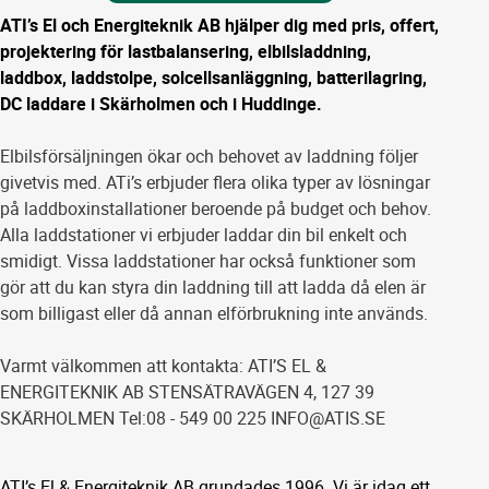
ATI’s El och Energiteknik AB hjälper dig med pris, offert,
projektering för lastbalansering, elbilsladdning,
laddbox, laddstolpe, solcellsanläggning, batterilagring,
DC laddare i Skärholmen och i Huddinge.
Elbilsförsäljningen ökar och behovet av laddning följer
givetvis med. ATi’s erbjuder flera olika typer av lösningar
på laddboxinstallationer beroende på budget och behov.
Alla laddstationer vi erbjuder laddar din bil enkelt och
smidigt. Vissa laddstationer har också funktioner som
gör att du kan styra din laddning till att ladda då elen är
som billigast eller då annan elförbrukning inte används.
Varmt välkommen att kontakta: ATI’S EL &
ENERGITEKNIK AB STENSÄTRAVÄGEN 4, 127 39
SKÄRHOLMEN Tel:08 - 549 00 225 INFO@ATIS.SE
ATI’s El & Energiteknik AB grundades 1996. Vi är idag ett