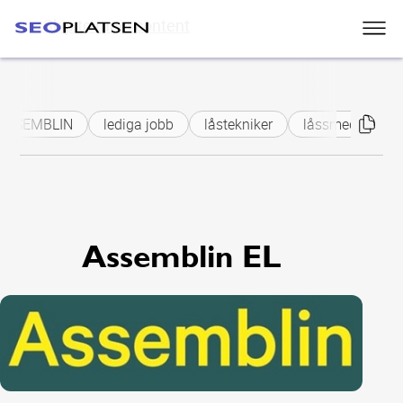
Skip to main content
ASSEMBLIN
lediga jobb
låstekniker
låssmed
lå
Assemblin EL