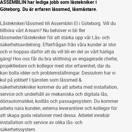
ASSEMBLIN har lediga jobb som låstekniker i
Göteborg. Du är erfaren låssmed, låsmästare.
Låstekniker/låssmed till Assemblin El i Göteborg. Vill du
tillhöra vårt A-team? Nu behöver vi bli fler
låssmeder/låstekniker för att stärka upp vår Lås- och
säkerhetsavdelning. Efterfrågan från våra kunder är stor
och vi hoppas därför att du vill bli en del av vårt härliga
gäng! Hos oss får du bra stöttning av engagerade chefer,
projektledare och kollegor med stor erfarenhet, där du
kan bolla idéer och problemställningar. Dessutom har vi
kul på jobbet! I tjänsten som låssmed &
säkerhetstekniker kommer du att arbeta med installation,
service och underhåll av mekaniska och digitala lås,
dörrautomatiker, kodlås och passagesystem. Du kommer
arbeta nära kunden, externa leverantörer och kollegor för
att skapa goda relationer med dessa. Arbetet innebär
installation och service av olika lås- och
säkerhetssystem.