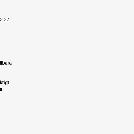
33 37
llbara
ktigt
ga