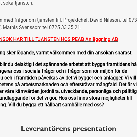
 söka tjänsten.
med frågor om tjänsten till: Projektchef, David Nilsson: tel 07
f, Mathis Svensson: tel 0725 33 35 21.
NSÖK HÄR TILL TJÄNSTEN HOS PEAB Anläggning AB
ing sker löpande, varmt välkommen med din ansökan snarast.
lir du delaktig i det spännande arbetet att bygga framtidens hå
gerar oss i sociala frågor och i frågor som rör miljön för de
och i framtiden påverkas av det vi bygger och anlägger. Vi vill
mpetens på arbetsmarknaden och eftersträvar mångfald. Det är vi
lar våra kärnvärden jordnära, utvecklande, personliga och pålitli
undläggande för det vi gör. Hos oss finns stora möjligheter till
ing. Vill du bygga ett hållbart samhälle med oss?
Leverantörens presentation