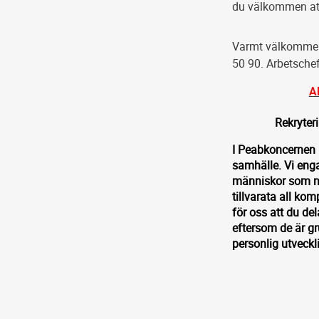
du välkommen att
Varmt välkommen 
50 90. Arbetsche
A
Rekryter
I Peabkoncernen b
samhälle. Vi enga
människor som nu 
tillvarata all ko
för oss att du de
eftersom de är gr
personlig utveckl