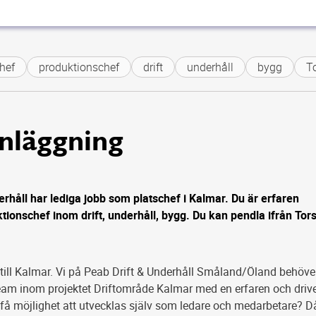
hef
produktionschef
drift
underhåll
bygg
T
nläggning
erhåll har lediga jobb som platschef i Kalmar. Du är erfaren
tionschef inom drift, underhåll, bygg. Du kan pendla ifrån Tor
 till Kalmar. Vi på Peab Drift & Underhåll Småland/Öland behöve
team inom projektet Driftområde Kalmar med en erfaren och driv
u få möjlighet att utvecklas själv som ledare och medarbetare? D