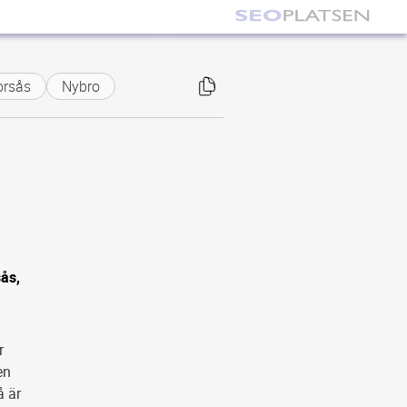
orsås
Nybro
sås,
r
en
å är