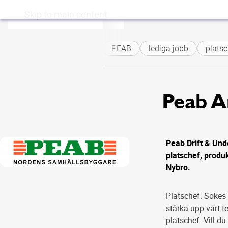
Skip to main content
PEAB
lediga jobb
platsc
Peab A
Peab Drift & Und
platschef, produk
Nybro.
Platschef. Sökes
stärka upp vårt 
platschef. Vill d