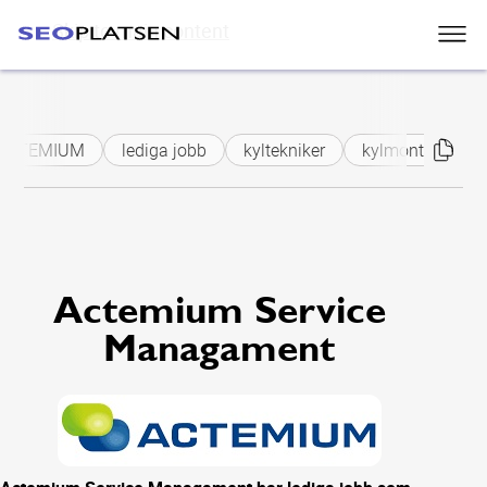
Skip to main content
ACTEMIUM
lediga jobb
kyltekniker
kylmontör
s
Actemium Service
Managament