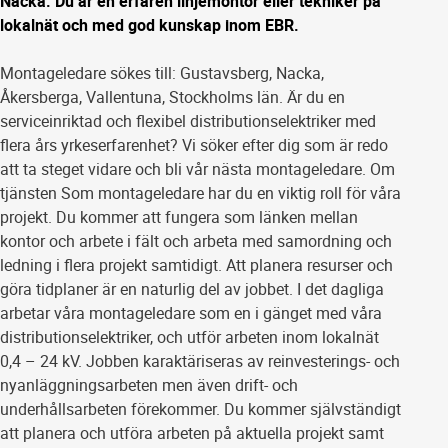
Nacka. Du är en erfaren linjemontör eller tekniker på
lokalnät och med god kunskap inom EBR.
Montageledare sökes till: Gustavsberg, Nacka,
Åkersberga, Vallentuna, Stockholms län. Är du en
serviceinriktad och flexibel distributionselektriker med
flera års yrkeserfarenhet? Vi söker efter dig som är redo
att ta steget vidare och bli vår nästa montageledare. Om
tjänsten Som montageledare har du en viktig roll för våra
projekt. Du kommer att fungera som länken mellan
kontor och arbete i fält och arbeta med samordning och
ledning i flera projekt samtidigt. Att planera resurser och
göra tidplaner är en naturlig del av jobbet. I det dagliga
arbetar våra montageledare som en i gänget med våra
distributionselektriker, och utför arbeten inom lokalnät
0,4 – 24 kV. Jobben karaktäriseras av reinvesterings- och
nyanläggningsarbeten men även drift- och
underhållsarbeten förekommer. Du kommer självständigt
att planera och utföra arbeten på aktuella projekt samt