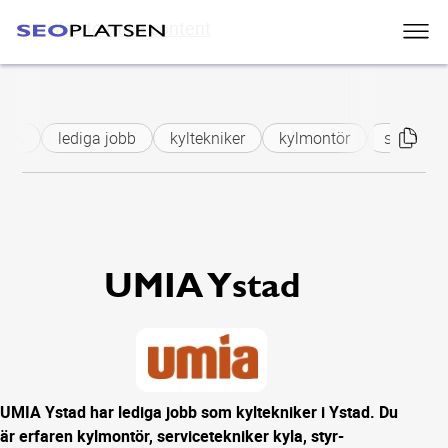
Skip to main content
MIA
lediga jobb
kyltekniker
kylmontör
servicete
UMIA Ystad
UMIA Ystad har lediga jobb som kyltekniker i Ystad. Du
är erfaren kylmontör, servicetekniker kyla, styr-