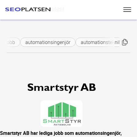
Skip to main content
ga jobb
automationsingenjör
automationstekniker
f
Smartstyr AB
Smartstyr AB har lediga jobb som automationsingenjör,