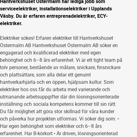
Hantverkshuset Östermalm har lediga jobb som
serviceelektriker, installationselektriker i Upplands
Väsby. Du är erfaren entreprenadelektriker, ECY-
elektriker.
Elektriker sökes! Erfaren elektriker till Hantverkshuset
Östermalm AB Hantverkshuset Östermalm AB söker en
engagerad och kvalificerad elektriker med egen
behörighet och 6–8 års erfarenhet. Vi är ett tight team på
tolv personer, bestående av målare, snickare, finsnickare
och plattsättare, som alla delar ett genuint
hantverkarhjärta och en öppen, hjälpsam kultur. Som
elektriker hos oss får du arbeta med varierande och
utmanande arbetsuppgifter där din lösningsorienterade
inställning och sociala kompetens kommer till sin rätt.
Du får möjlighet att göra stor skillnad för våra kunder
och påverka hur projekten utformas. Vi söker dig som: •
Har egen behörighet som elektriker och 6–8 års
erfarenhet. Har B-körkort • Är driven, lösningsorienterad