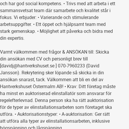
och har god social kompetens. • Trivs med att arbeta i ett
sammansvetsat team där samarbete och kvalitet står i
fokus. Vi erbjuder: • Varierande och stimulerande
arbetsuppgifter. • Ett öppet och hjälpsamt team med
stark gemenskap. • Möjlighet att påverka och bidra med
din expertis.
Varmt välkommen med frågor & ANSÖKAN till: Skicka
din ansökan med CV och personligt brev till
[davidj@hantverkshuset.se ] 070-7960233 (David
Jansson). Rekrytering sker löpande så skicka in din
ansökan snarast, tack. Välkommen att bli en del av
Hantverkshuset Östermalm AB! • Krav: Ditt företag måste
ha minst en auktoriserad elinstallatör som ansvarar för
regelefterlevnad. Denna person ska ha rätt auktorisation
för de typer av elinstallationsarbeten som företaget ska
utföra. • Auktorisationstyper: • A-auktorisation: Ger rätt
att utföra alla typer av elinstallationsarbeten, inklusive
högspänning och lågspänning.