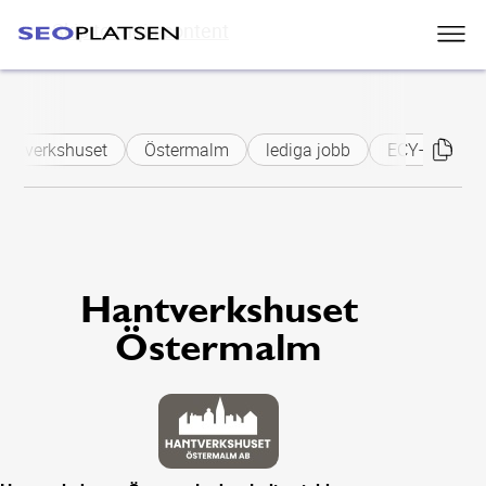
Skip to main content
antverkshuset
Östermalm
lediga jobb
ECY-elektrike
Hantverkshuset
Östermalm