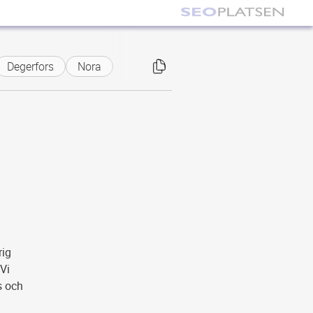
Degerfors
Nora
rig
 Vi
s och