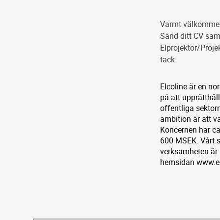
Varmt välkommen
Sänd ditt CV sam
Elprojektör/Proje
tack.
Elcoline är en nor
på att upprätthål
offentliga sektor
ambition är att v
Koncernen har ca 
600 MSEK. Vårt s
verksamheten är 
hemsidan www.el