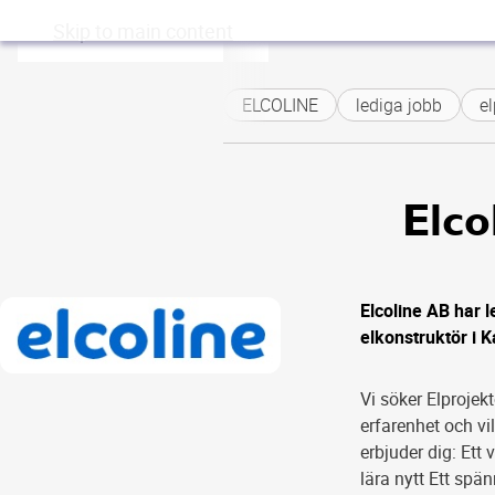
Skip to main content
ELCOLINE
lediga jobb
el
Elco
Elcoline AB har l
elkonstruktör i 
Vi söker Elprojekt
erfarenhet och vil
erbjuder dig: Ett
lära nytt Ett spä