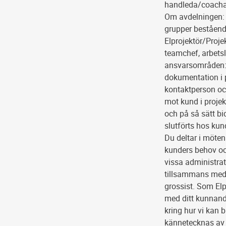
handleda/coacha 
Om avdelningen: 
grupper bestående
Elprojektör/Proje
teamchef, arbetsl
ansvarsområden: S
dokumentation i p
kontaktperson och
mot kund i projekt
och på så sätt bi
slutförts hos kun
Du deltar i möten
kunders behov och
vissa administrat
tillsammans med 
grossist. Som Elp
med ditt kunnande
kring hur vi kan 
kännetecknas av 