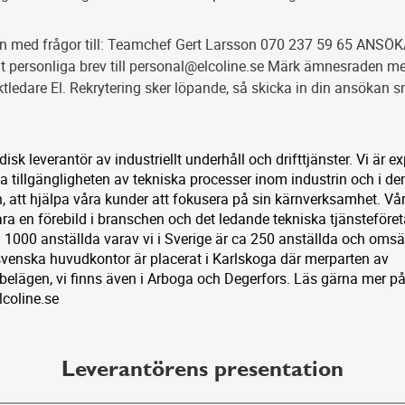
 med frågor till: Teamchef Gert Larsson 070 237 59 65 ANSÖ
t personliga brev till personal@elcoline.se Märk ämnesraden m
ktledare El. Rekrytering sker löpande, så skicka in din ansökan s
disk leverantör av industriellt underhåll och drifttjänster. Vi är ex
la tillgängligheten av tekniska processer inom industrin och i de
n, att hjälpa våra kunder att fokusera på sin kärnverksamhet. Vå
ara en förebild i branschen och det ledande tekniska tjänsteföret
1000 anställda varav vi i Sverige är ca 250 anställda och omsä
venska huvudkontor är placerat i Karlskoga där merparten av
belägen, vi finns även i Arboga och Degerfors. Läs gärna mer p
coline.se
Leverantörens presentation