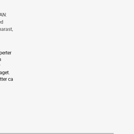
KAN:
ed
narast,
perter
n
r
aget.
tter ca
å