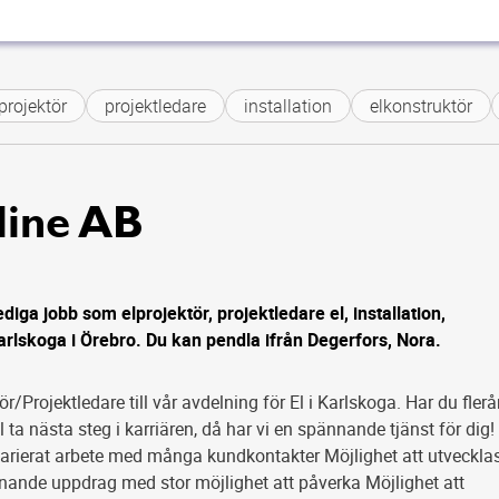
projektör
projektledare
installation
elkonstruktör
line AB
ediga jobb som elprojektör, projektledare el, installation,
Karlskoga i Örebro. Du kan pendla ifrån Degerfors, Nora.
ör/Projektledare till vår avdelning för El i Karlskoga. Har du flerå
l ta nästa steg i karriären, då har vi en spännande tjänst för dig!
 varierat arbete med många kundkontakter Möjlighet att utveckla
nnande uppdrag med stor möjlighet att påverka Möjlighet att