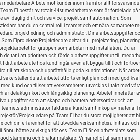
medarbetare Arbete mot kunder inom framför allt försvarsindus
Team El består av totalt 44st medarbetare som är fördelade på 
 av; daglig drift och service, projekt samt automation. Som
ktledare har du en central roll i teamet och ett nära samarbete 
edare, projektledning och administratör. Dina arbetsuppgifter o
om Elprojektör/Projektledare deltar du i projektering, planerin
rojektarbetet för gruppen som arbetar med installation. Du är
 deltar i att prioritera och fördela arbetsuppgifter ut till medarb
 I ditt arbete ute hos kund ingår även att bygga tillit och förtro
dra till att skapa och upprätthålla goda kundrelationer. När arbet
d säkerställer du att arbetet utförts enligt plan och med god kvali
 med kund och tillser att verksamheten utvecklas i takt med vår
 är delaktig i kort och långsiktig planering. Arbetet innefattar 
iva uppgifter som att skapa och hantera arbetsordrar och att
teamets administratör fakturera kund samt inköp av material f
rojektör/Projektledare på Team El har du stora möjligheter att b
 och din erfarenhet för att utveckla verksamheten. Initiativ och
bli ännu bättre är viktiga för oss. Team El är en arbetsplats som
god stämning och bra kamratskap. Vi har roligt tillsammans.