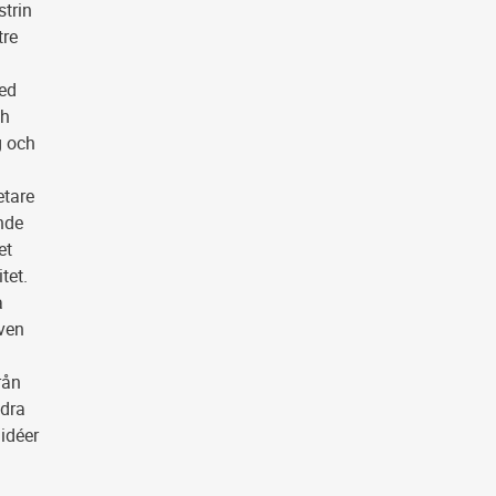
trin
tre
med
ch
g och
etare
ende
et
tet.
a
även
rån
idra
 idéer