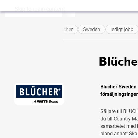
Skip to main content
Blücher
Sweden
ledigt jobb
Blüch
Blücher Sweden h
försäljningsinge
Säljare till BLÜ
du till Country M
samarbetet med be
bland annat: Ska