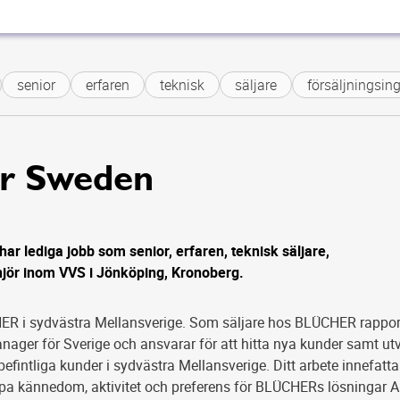
senior
erfaren
teknisk
säljare
försäljningsinge
er Sweden
ar lediga jobb som senior, erfaren, teknisk säljare,
njör inom VVS i Jönköping, Kronoberg.
CHER i sydvästra Mellansverige. Som säljare hos BLÜCHER rappor
anager för Sverige och ansvarar för att hitta nya kunder samt ut
fintliga kunder i sydvästra Mellansverige. Ditt arbete innefatta
pa kännedom, aktivitet och preferens för BLÜCHERs lösningar A