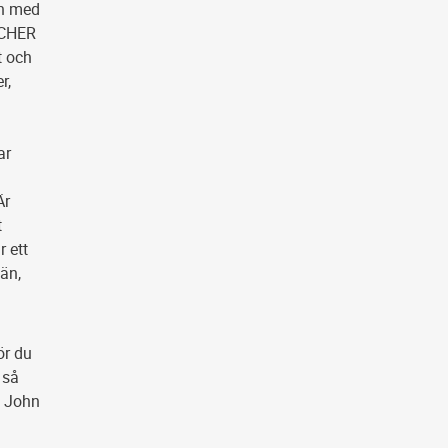
en med
LÜCHER
t och
r,
ar
Är
t
r ett
län,
ör du
 så
, John