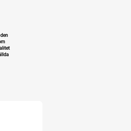
 den
nom
litet
ällda