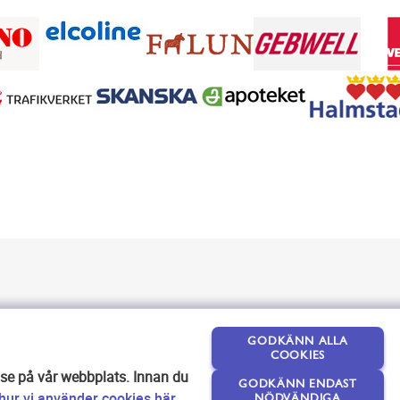
GODKÄNN ALLA
COOKIES
lse på vår webbplats. Innan du
GODKÄNN ENDAST
ur vi använder cookies här
.
NÖDVÄNDIGA