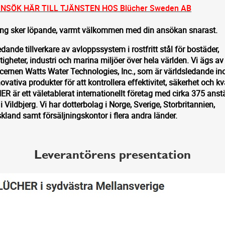
NSÖK HÄR TILL TJÄNSTEN HOS Blücher Sweden AB
ing sker löpande, varmt välkommen med din ansökan snarast.
ande tillverkare av avloppssystem i rostfritt stål för bostäder,
igheter, industri och marina miljöer över hela världen. Vi ägs av
ernen Watts Water Technologies, Inc., som är världsledande i
vativa produkter för att kontrollera effektivitet, säkerhet och kva
R är ett väletablerat internationellt företag med cirka 375 anst
 Vildbjerg. Vi har dotterbolag i Norge, Sverige, Storbritannien,
kland samt försäljningskontor i flera andra länder.
Leverantörens presentation