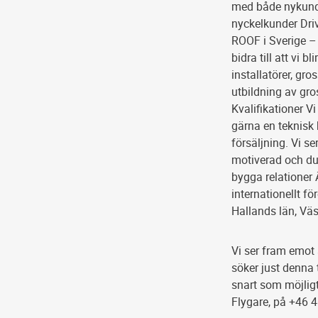
med både nykund
nyckelkunder Driv
ROOF i Sverige – 
bidra till att vi 
installatörer, gro
utbildning av gro
Kvalifikationer Vi
gärna en teknisk
försäljning. Vi s
motiverad och du
bygga relationer 
internationellt f
Hallands län, Väs
Vi ser fram emot 
söker just denna t
snart som möjligt
Flygare, på +46 