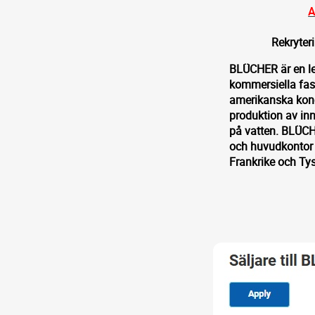
A
Rekryter
BLÜCHER är en led
kommersiella fast
amerikanska konc
produktion av inno
på vatten. BLÜCHE
och huvudkontor i
Frankrike och Tys