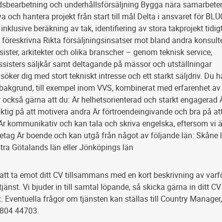
sbearbetning och underhållsförsäljning Bygga nära samarbet
a och hantera projekt från start till mål Delta i ansvaret för B
inklusive beräkning av tak, identifiering av stora takprojekt tidig
blir föreskrivna Rikta försäljningsinsatser mot bland andra konsulte
ssister, arkitekter och olika branscher – genom teknisk service,
ssisters säljkår samt deltagande på mässor och utställningar
 söker dig med stort tekniskt intresse och ett starkt säljdriv. Du h
 bakgrund, till exempel inom VVS, kombinerat med erfarenhet av
er också gärna att du: Är helhetsorienterad och starkt engagerad 
ktig på att motivera andra Är förtroendeingivande och bra på at
Är kommunikativ och kan tala och skriva engelska, eftersom vi ä
öretag Är boende och kan utgå från något av följande län: Skåne 
tra Götalands län eller Jönköpings län
att ta emot ditt CV tillsammans med en kort beskrivning av varf
jänst. Vi bjuder in till samtal löpande, så skicka gärna in ditt CV
. Eventuella frågor om tjänsten kan ställas till Country Manager
4804 44703.