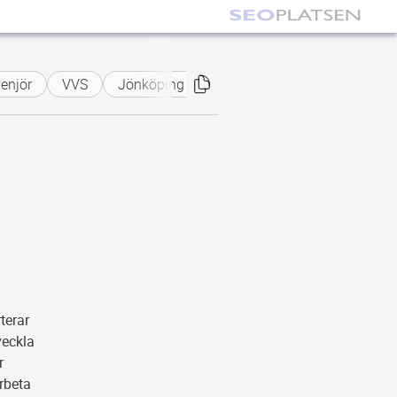
njör
VVS
Jönköping
Kronoberg
terar
veckla
r
rbeta