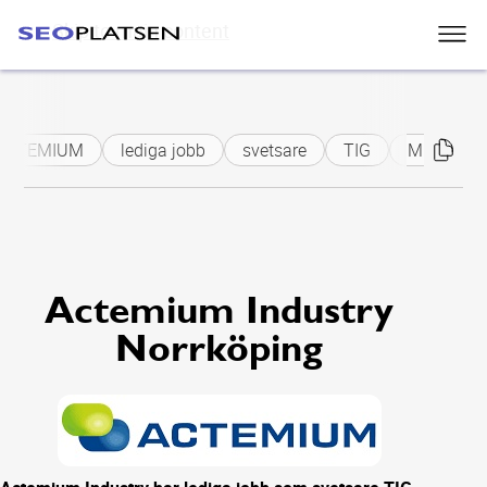
Skip to main content
ACTEMIUM
lediga jobb
svetsare
TIG
MIG
M
Actemium Industry
Norrköping