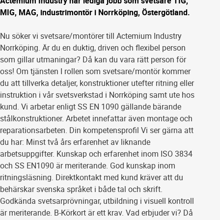
Actemium Industry har lediga jobb som svetsare TIG,
MIG, MAG, industrimontör i Norrköping, Östergötland.
Nu söker vi svetsare/montörer till Actemium Industry
Norrköping. Är du en duktig, driven och flexibel person
som gillar utmaningar? Då kan du vara rätt person för
oss! Om tjänsten I rollen som svetsare/montör kommer
du att tillverka detaljer, konstruktioner utefter ritning eller
instruktion i vår svetsverkstad i Norrköping samt ute hos
kund. Vi arbetar enligt SS EN 1090 gällande bärande
stålkonstruktioner. Arbetet innefattar även montage och
reparationsarbeten. Din kompetensprofil Vi ser gärna att
du har: Minst två års erfarenhet av liknande
arbetsuppgifter. Kunskap och erfarenhet inom ISO 3834
och SS EN1090 är meriterande. God kunskap inom
ritningsläsning. Direktkontakt med kund kräver att du
behärskar svenska språket i både tal och skrift.
Godkända svetsarprövningar, utbildning i visuell kontroll
är meriterande. B-Körkort är ett krav. Vad erbjuder vi? Då