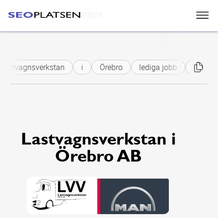
Skip to main content
Lastvagnsverkstan
i
Örebro
lediga jobb
lastbil
Lastvagnsverkstan i
Örebro AB