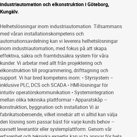
industriautomation och elkonstruktion i Göteborg,
Kungälv.
Helhetslösningar inom industriautomation. Tillsammans
med våran installationskompetens och
automationsavdelning kan vi leverera helhetslösningar
inom industriautomation, med fokus på att skapa
effektiva, säkra och framtidssäkra system för våra
kunder. Vi arbetar med allt från projektering och
elkonstruktion till programmering, drifttagning och
support. Vi har bred kompetens inom: • Styrsystem –
inklusive PLC, DCS och SCADA • HMI-lösningar för
intuitiv operatörskommunikation • Systemintegration
mellan olika tekniska plattformar • Apparatskåp –
konstruktion, byggnation och installation Vi är
fabrikatsoberoende, vilket innebär att vi alltid kan välja
den lösning som passar bäst för varje kunds behov –
oavsett leverantör eller systemplattform. Genom vår
erfarenhet och tekniska expertis kan vi ta ansvar för hela