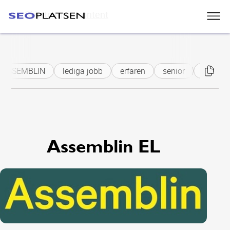
Skip to main content
ASSEMBLIN
lediga jobb
erfaren
senior
installa
Assemblin EL