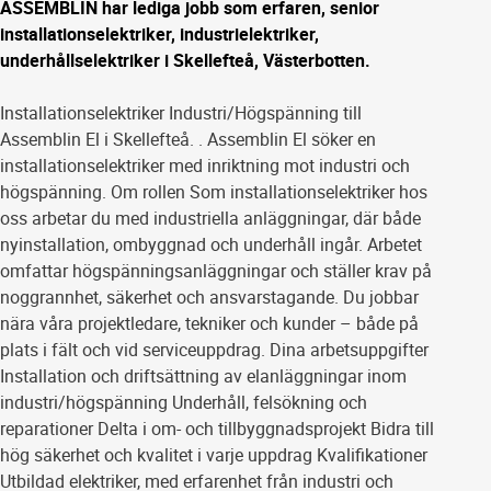
ASSEMBLIN har lediga jobb som erfaren, senior
installationselektriker, industrielektriker,
underhållselektriker i Skellefteå, Västerbotten.
Installationselektriker Industri/Högspänning till
Assemblin El i Skellefteå. . Assemblin El söker en
installationselektriker med inriktning mot industri och
högspänning. Om rollen Som installationselektriker hos
oss arbetar du med industriella anläggningar, där både
nyinstallation, ombyggnad och underhåll ingår. Arbetet
omfattar högspänningsanläggningar och ställer krav på
noggrannhet, säkerhet och ansvarstagande. Du jobbar
nära våra projektledare, tekniker och kunder – både på
plats i fält och vid serviceuppdrag. Dina arbetsuppgifter
Installation och driftsättning av elanläggningar inom
industri/högspänning Underhåll, felsökning och
reparationer Delta i om- och tillbyggnadsprojekt Bidra till
hög säkerhet och kvalitet i varje uppdrag Kvalifikationer
Utbildad elektriker, med erfarenhet från industri och