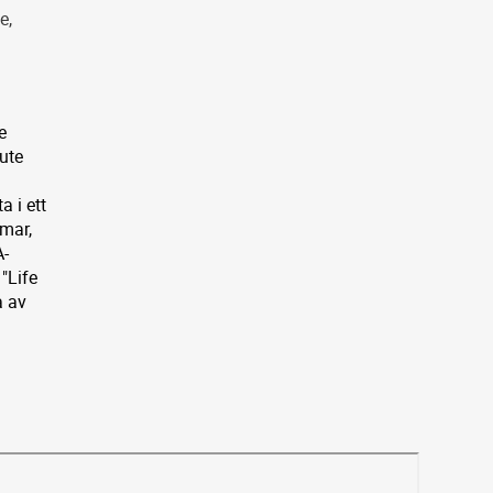
e,
å
e
 ute
a i ett
amar,
A-
"Life
a av