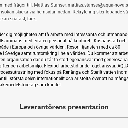
med frågor till: Mattias Stanser, mattias.stanser@aqua-nova.s
nsökan skicka via hemsidan nedan. Rekrytering sker löpande s
ökan snarast, tack.
er dig möjligheten att få arbeta med intressanta och utmanand
illsammans med erfaren personal på kontoret i Kristianstad och
åde i Europa och övriga världen. Resor i tjänsten med ca 80
 i Sverige samt runtomkring i hela världen. Du kommer att arbet
ten organisation där du får ta stort egenansvar med generösa r
ter och arbetsmiljö. Flexibel arbetstid under eget ansvar. AQU
rocessutrustning med fokus på Renånga och Sterilt vatten inom 
r till största delen internationellt och är stolta över att ha mång
 läkemedelsföretag som kunder.
Leverantörens presentation