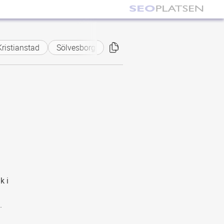
Kristianstad
Sölvesborg
k i
.