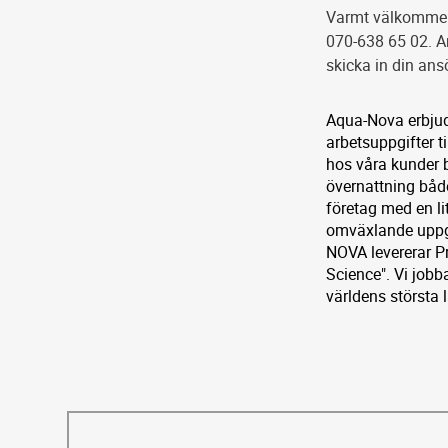
Varmt välkommen 
070-638 65 02. A
skicka in din ans
Aqua-Nova erbjud
arbetsuppgifter t
hos våra kunder b
övernattning både
företag med en li
omväxlande uppgif
NOVA levererar P
Science". Vi jobba
världens största