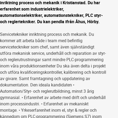
inriktning process och mekanik i Kristianstad. Du har
erfarenhet som industrielektriker,
automationselektriker, automationstekniker, PLC styr-
och reglertekniker. Du kan pendla ifrån Åhus, Hörby.
Servicetekniker inriktning process och mekanik. Du
kommer att arbeta både i team med befintlig
serviceteckniker som chef, samt även självständigt
utföra mekanisk service, underhåll och reparation av styr-
och reglerutrustningar samt mindre PLC-programmering
inom våra produktionsenheter Du ska även delta i projekt
och utföra kvalificeringskontroller, kalibrering och kontroll
av givare. Samt framtagning och uppdatering av
dokumentation. Den ideala kandidaten •
Automation/Styr- och reglerutbildning, minst 3 årig
gymnasial. • Erfarenhet av arbete med drift och underhåll
inom processindustri. • Erfarenhet av mekaniskt
montage. • Yrkeserfarenhet inom el, styr & regler och
kännedom om PLC-programmering (Siemens S7) inom