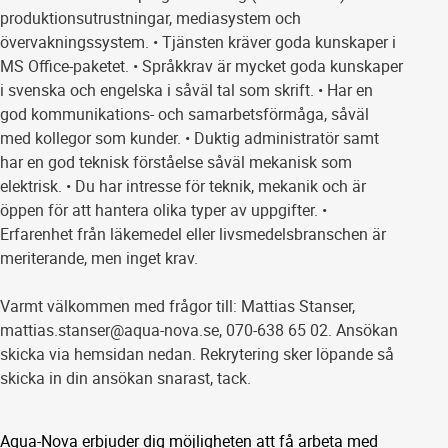
produktionsutrustningar, mediasystem och
övervakningssystem. • Tjänsten kräver goda kunskaper i
MS Office-paketet. • Språkkrav är mycket goda kunskaper
i svenska och engelska i såväl tal som skrift. • Har en
god kommunikations- och samarbetsförmåga, såväl
med kollegor som kunder. • Duktig administratör samt
har en god teknisk förståelse såväl mekanisk som
elektrisk. • Du har intresse för teknik, mekanik och är
öppen för att hantera olika typer av uppgifter. •
Erfarenhet från läkemedel eller livsmedelsbranschen är
meriterande, men inget krav.
Varmt välkommen med frågor till: Mattias Stanser,
mattias.stanser@aqua-nova.se, 070-638 65 02. Ansökan
skicka via hemsidan nedan. Rekrytering sker löpande så
skicka in din ansökan snarast, tack.
Aqua-Nova erbjuder dig möjligheten att få arbeta med