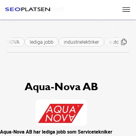
Skip to main content
UA-NOVA
lediga jobb
industrielektriker
automationse
Aqua-Nova AB
Aqua-Nova AB har lediga jobb som Servicetekniker