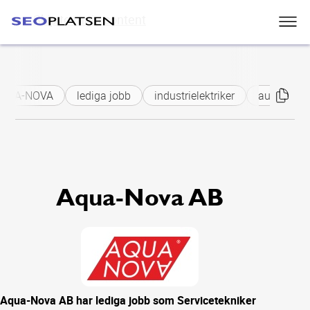
Skip to main content
QUA-NOVA
lediga jobb
industrielektriker
automation
Aqua-Nova AB
Aqua-Nova AB har lediga jobb som Servicetekniker