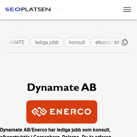
Skip to main content
DYNAMATE
lediga jobb
konsult
elkonstruktör
el
Dynamate AB
Dynamate AB/Enerco har lediga jobb som konsult,