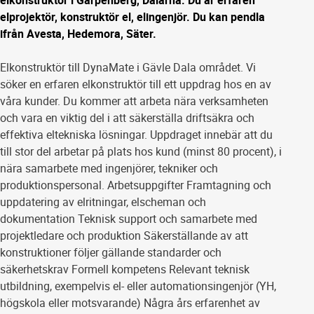
elkonstruktör i Garpenberg, Dalarna. Du är erfaren
elprojektör, konstruktör el, elingenjör. Du kan pendla
ifrån Avesta, Hedemora, Säter.
Elkonstruktör till DynaMate i Gävle Dala området. Vi
söker en erfaren elkonstruktör till ett uppdrag hos en av
våra kunder. Du kommer att arbeta nära verksamheten
och vara en viktig del i att säkerställa driftsäkra och
effektiva eltekniska lösningar. Uppdraget innebär att du
till stor del arbetar på plats hos kund (minst 80 procent), i
nära samarbete med ingenjörer, tekniker och
produktionspersonal. Arbetsuppgifter Framtagning och
uppdatering av elritningar, elscheman och
dokumentation Teknisk support och samarbete med
projektledare och produktion Säkerställande av att
konstruktioner följer gällande standarder och
säkerhetskrav Formell kompetens Relevant teknisk
utbildning, exempelvis el- eller automationsingenjör (YH,
högskola eller motsvarande) Några års erfarenhet av