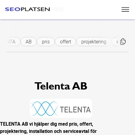
Skip to main content
ELENTA
AB
pris
offert
projektering
installat
Telenta AB
TELENTA AB vi hjälper dig med pris, offert,
projektering, installation och serviceavtal för