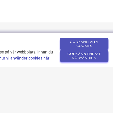
GODKÄNN ALLA
COOKIES
lse på vår webbplats. Innan du
GODKÄNN ENDAST
ur vi använder cookies här
.
NÖDVÄNDIGA
Om SEOPLATSEN
Förfrågan
Användarvillkor
Kontakta oss