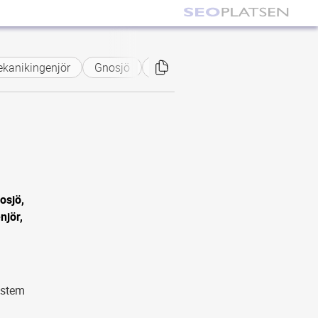
anikingenjör
Gnosjö
Jönköpings län
osjö,
njör,
ystem