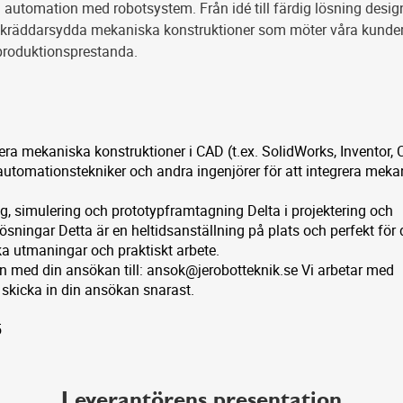
 automation med robotsystem. Från idé till färdig lösning desig
 skräddarsydda mekaniska konstruktioner som möter våra kunde
produktionsprestanda.
ra mekaniska konstruktioner i CAD (t.ex. SolidWorks, Inventor, 
tomationstekniker och andra ingenjörer för att integrera meka
g, simulering och prototypframtagning Delta i projektering och
ningar Detta är en heltidsanställning på plats och perfekt för 
ka utmaningar och praktiskt arbete.
med din ansökan till: ansok@jerobotteknik.se Vi arbetar med
 skicka in din ansökan snarast.
5
Leverantörens presentation