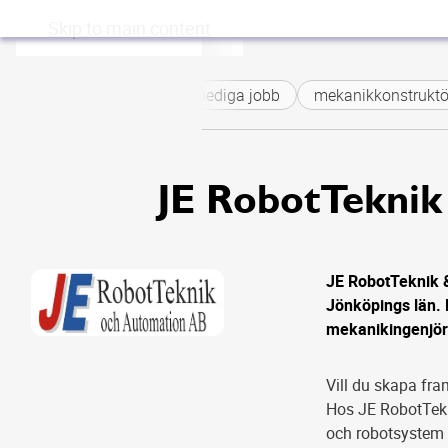
Skip to main content
JE
RobotTeknik
lediga jobb
mekanikkonstruktör
JE RobotTekni
JE RobotTeknik 
Jönköpings län. 
mekanikingenjör
Vill du skapa fr
Hos JE RobotTekn
och robotsystem s