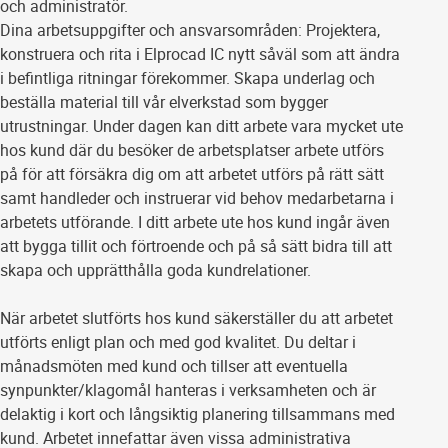
och administratör.
Dina arbetsuppgifter och ansvarsområden: Projektera,
konstruera och rita i Elprocad IC nytt såväl som att ändra
i befintliga ritningar förekommer. Skapa underlag och
beställa material till vår elverkstad som bygger
utrustningar. Under dagen kan ditt arbete vara mycket ute
hos kund där du besöker de arbetsplatser arbete utförs
på för att försäkra dig om att arbetet utförs på rätt sätt
samt handleder och instruerar vid behov medarbetarna i
arbetets utförande. I ditt arbete ute hos kund ingår även
att bygga tillit och förtroende och på så sätt bidra till att
skapa och upprätthålla goda kundrelationer.
När arbetet slutförts hos kund säkerställer du att arbetet
utförts enligt plan och med god kvalitet. Du deltar i
månadsmöten med kund och tillser att eventuella
synpunkter/klagomål hanteras i verksamheten och är
delaktig i kort och långsiktig planering tillsammans med
kund. Arbetet innefattar även vissa administrativa