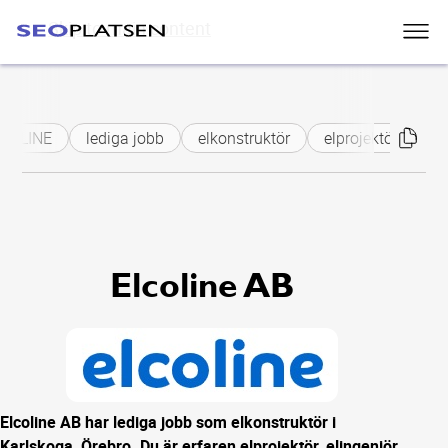
Skip to main content
COLINE
lediga jobb
elkonstruktör
elprojektör
eli
Elcoline AB
Elcoline AB har lediga jobb som elkonstruktör i
Karlskoga, Örebro. Du är erfaren elprojektör, elingenjör.