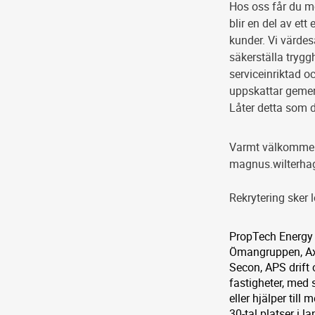
Hos oss får du mö
blir en del av et
kunder. Vi värdes
säkerställa tryggh
serviceinriktad o
uppskattar geme
Låter detta som d
Varmt välkommen 
magnus.wilterh
Rekrytering sker 
PropTech Energy 
Ömangruppen, Axce
Secon, APS drift
fastigheter, med 
eller hjälper till
30-tal platser i 