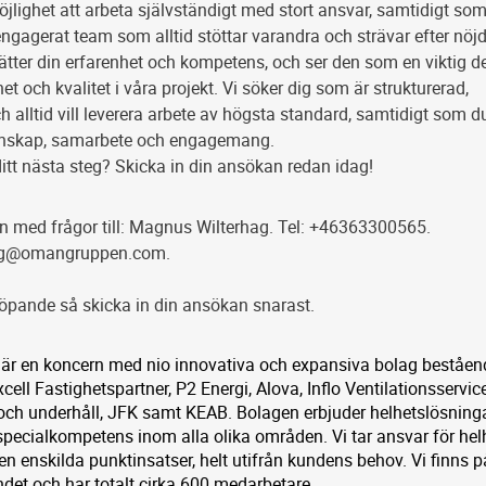
jlighet att arbeta självständigt med stort ansvar, samtidigt so
t engagerat team som alltid stöttar varandra och strävar efter nöj
ätter din erfarenhet och kompetens, och ser den som en viktig del
et och kvalitet i våra projekt. Vi söker dig som är strukturerad,
ch alltid vill leverera arbete av högsta standard, samtidigt som d
nskap, samarbete och engagemang.
itt nästa steg? Skicka in din ansökan redan idag!
med frågor till: Magnus Wilterhag. Tel: +46363300565.
ag@omangruppen.com.
löpande så skicka in din ansökan snarast.
är en koncern med nio innovativa och expansiva bolag beståen
ll Fastighetspartner, P2 Energi, Alova, Inflo Ventilationsservice
 och underhåll, JFK samt KEAB. Bolagen erbjuder helhetslösninga
specialkompetens inom alla olika områden. Vi tar ansvar för hel
 men enskilda punktinsatser, helt utifrån kundens behov. Vi finns p
landet och har totalt cirka 600 medarbetare.