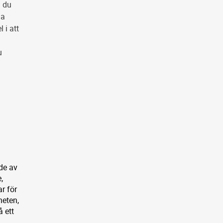
m du
da
 i att
u
de av
,
r för
heten,
å ett