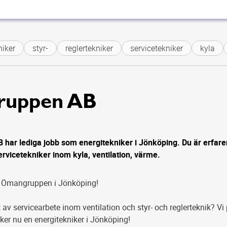
ker
styr-
reglertekniker
servicetekniker
kyla
uppen AB
ar lediga jobb som energitekniker i Jönköping. Du är erfaren
ervicetekniker inom kyla, ventilation, värme.
ill Ömangruppen i Jönköping!
 av servicearbete inom ventilation och styr- och reglerteknik? Vi
r nu en energitekniker i Jönköping!