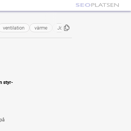
ventilation
värme
Jönköping
 styr-
 på