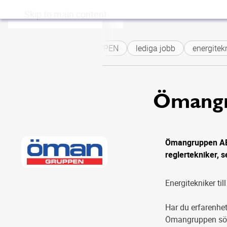
Skip to main content
ÖMANGRUPPEN
lediga jobb
energitekni
Ömangr
Ömangruppen AB h
reglertekniker, s
Energitekniker t
Har du erfarenhet
Ömangruppen söke