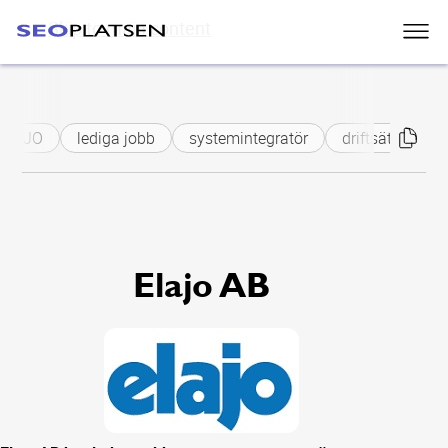
Skip to main content
LAJO
lediga jobb
systemintegratör
driftsättare
Elajo AB