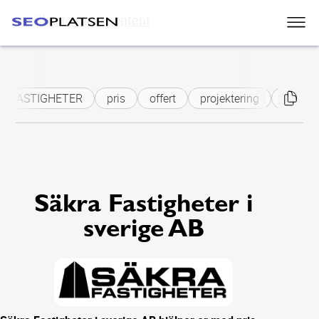
Skip to main content
FASTIGHETER
pris
offert
projektering
säkerh
Säkra Fastigheter i
sverige AB