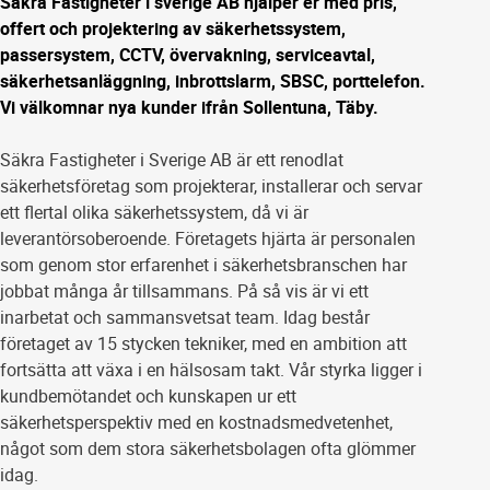
Säkra Fastigheter i sverige AB hjälper er med pris,
offert och projektering av säkerhetssystem,
passersystem, CCTV, övervakning, serviceavtal,
säkerhetsanläggning, inbrottslarm, SBSC, porttelefon.
Vi välkomnar nya kunder ifrån Sollentuna, Täby.
Säkra Fastigheter i Sverige AB är ett renodlat
säkerhetsföretag som projekterar, installerar och servar
ett flertal olika säkerhetssystem, då vi är
leverantörsoberoende. Företagets hjärta är personalen
som genom stor erfarenhet i säkerhetsbranschen har
jobbat många år tillsammans. På så vis är vi ett
inarbetat och sammansvetsat team. Idag består
företaget av 15 stycken tekniker, med en ambition att
fortsätta att växa i en hälsosam takt. Vår styrka ligger i
kundbemötandet och kunskapen ur ett
säkerhetsperspektiv med en kostnadsmedvetenhet,
något som dem stora säkerhetsbolagen ofta glömmer
idag.