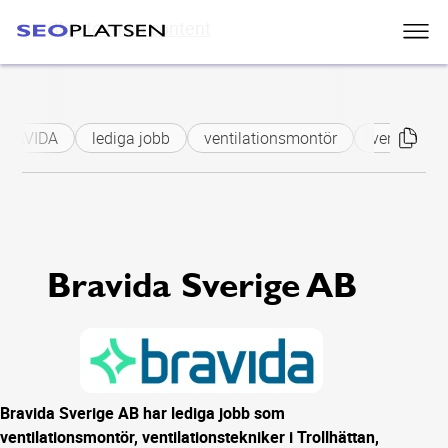
Skip to main content
BRAVIDA
lediga jobb
ventilationsmontör
ventilation
Bravida Sverige AB
Bravida Sverige AB har lediga jobb som
ventilationsmontör, ventilationstekniker i Trollhättan,