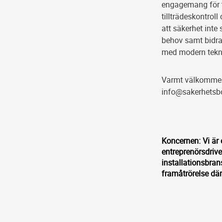
engagemang för tr
tillträdeskontrol
att säkerhet inte
behov samt bidra 
med modern tekni
Varmt välkommen 
info@sakerhetsbo
Koncernen: Vi är
entreprenörsdriv
installationsbran
framåtrörelse dä