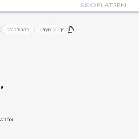
brandlarm
utrymningslarm
serviceavtal
Västerås
av
val för