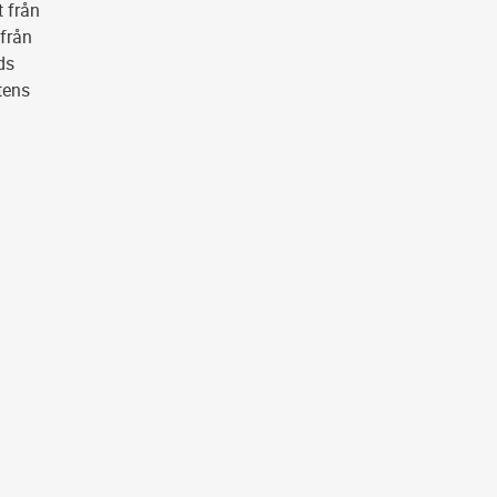
t från
 från
ds
tens