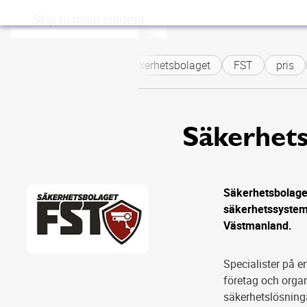
Skip to main content
Säkerhetsbolaget
FST
pris
Säkerhet
Säkerhetsbolaget 
säkerhetssystem,
Västmanland.
Specialister på en
företag och organ
säkerhetslösninga