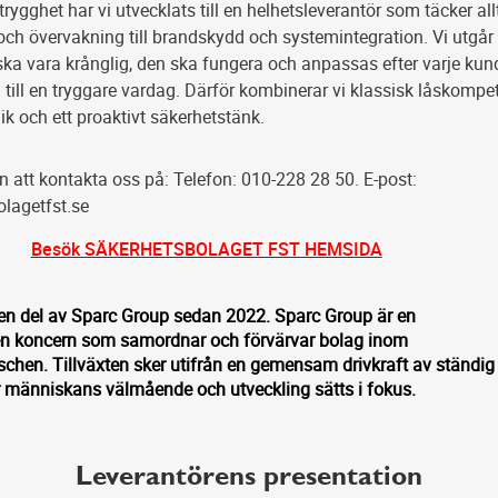
ygghet har vi utvecklats till en helhetsleverantör som täcker all
l och övervakning till brandskydd och systemintegration. Vi utgår
 ska vara krånglig, den ska fungera och anpassas efter varje kun
till en tryggare vardag. Därför kombinerar vi klassisk låskompe
k och ett proaktivt säkerhetstänk.
att kontakta oss på: Telefon: 010-228 28 50. E-post:
lagetfst.se
Besök SÄKERHETSBOLAGET FST HEMSIDA
 en del av Sparc Group sedan 2022. Sparc Group är en
en koncern som samordnar och förvärvar bolag inom
schen. Tillväxten sker utifrån en gemensam drivkraft av ständig
r människans välmående och utveckling sätts i fokus.
Leverantörens presentation