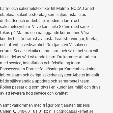
Larm- och säkerhetstekniker till Malmö. NOCAB är ett
etablerat säkerhetsföretag som säljer, installerar,
driftsätter och underhåller moderna larm- och
säkerhetssystem. Vi verkar i hela Skåne med särskilt
fokus på Malmö och närliggande kommuner. Våra
kunder består främst av bostadsrättsföreningar, företag
och offentlig verksamhet. Om tjänsten Vi söker en
erfaren Servicetekniker inom larm och säkerhet som vill
bli en del av vårt växande team. Du kommer att arbeta
med service, installation och felsökning inom: ​
Passersystem Porttelefonilösningar Kamerabevakning
Inbrottslarm och övriga säkerhetssystem ​ Arbetet innebär
både självständiga uppdrag och samarbete i team.
Rollen passar dig som trivs i en kundnära miljö och drivs
av att leverera hög service och kvalitet.
Varmt välkommen med frågor om tjänsten till: Nils
Carlén 📞 040-601 01 01 📧 nils.c@nocabsakerhet.se.