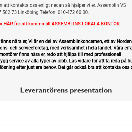
att kontakta oss enligt nedan så hjälper vi er. Assemblin VS
7 582 73 Linköping Telefon: 010-472 60 00.
ka HÄR för att komma till ASSEMBLINS LOKALA KONTOR
finns nära er, Vi är en del av Assemblinkoncernen, ett av Norde
ions- och serviceföretag, med verksamhet i hela landet. Våra erf
ntörer finns nära er, redo att hjälpa till med professionell
rygg service av alla typer av jobb. Läs vidare för att ta reda på hu
ösning efter just era behov. Det går också bra att kontakta oss d
Leverantörens presentation