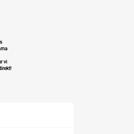
ns
arna
r vi
irekt!