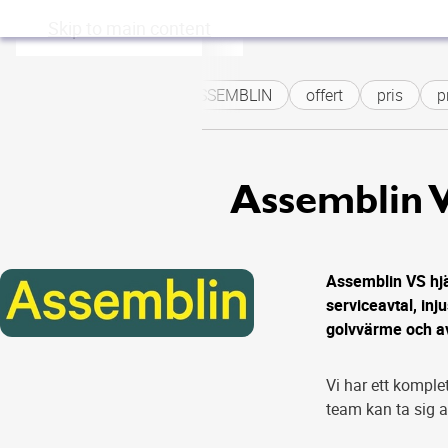
Skip to main content
ASSEMBLIN
offert
pris
pr
Assemblin 
Assemblin VS hjäl
serviceavtal, inj
golvvärme och av
Vi har ett komple
team kan ta sig 