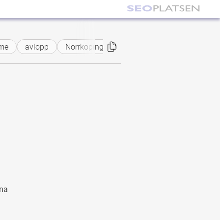
me
avlopp
Norrköping
rna