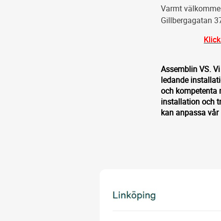
Varmt välkommen 
Gillbergagatan 3
Klic
Assemblin VS. Vi 
ledande installat
och kompetenta mo
installation och t
kan anpassa vår l