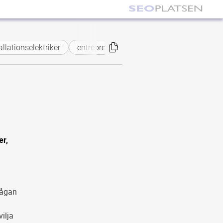
ationselektriker
entreprenadelektriker
Motala
Mjölb
er,
frågan
vilja