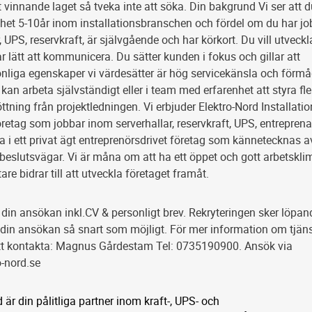
t vinnande laget så tveka inte att söka. Din bakgrund Vi ser att 
het 5-10år inom installationsbranschen och fördel om du har jo
, UPS, reservkraft, är självgående och har körkort. Du vill utveckl
 lätt att kommunicera. Du sätter kunden i fokus och gillar att
nliga egenskaper vi värdesätter är hög servicekänsla och förmå
kan arbeta självständigt eller i team med erfarenhet att styra fle
tning från projektledningen. Vi erbjuder Elektro-Nord Installatio
företag som jobbar inom serverhallar, reservkraft, UPS, entrepren
 i ett privat ägt entreprenörsdrivet företag som kännetecknas a
a beslutsvägar. Vi är måna om att ha ett öppet och gott arbetskli
re bidrar till att utveckla företaget framåt.
n ansökan inkl.CV & personligt brev. Rekryteringen sker löpan
n ansökan så snart som möjligt. För mer information om tjäns
t kontakta: Magnus Gårdestam Tel: 0735190900. Ansök via
o-nord.se
 är din pålitliga partner inom kraft-, UPS- och