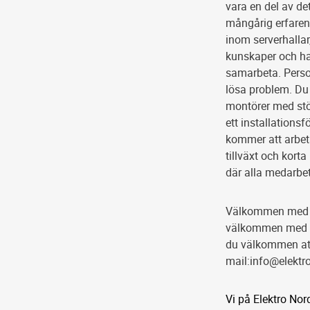
vara en del av de
mångårig erfaren
inom serverhallar
kunskaper och har
samarbeta. Perso
lösa problem. Du 
montörer med stöt
ett installations
kommer att arbeta
tillväxt och kort
där alla medarbeta
Välkommen med di
välkommen med di
du välkommen at
mail:info@elektr
Vi på Elektro Nord