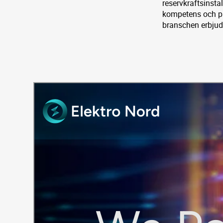
reservkraftsinsta
kompetens och på
branschen erbjude