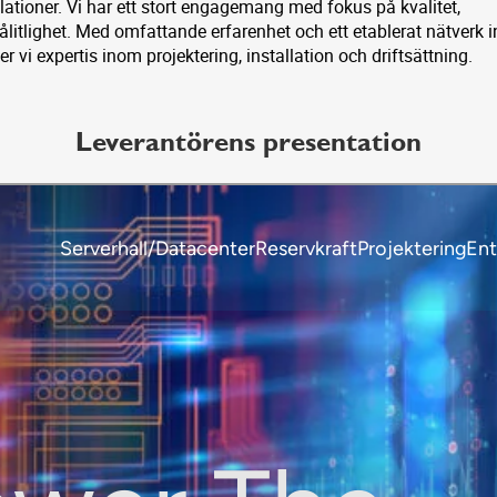
llationer. Vi har ett stort engagemang med fokus på kvalitet,
litlighet. Med omfattande erfarenhet och ett etablerat nätverk 
r vi expertis inom projektering, installation och driftsättning.
Leverantörens presentation