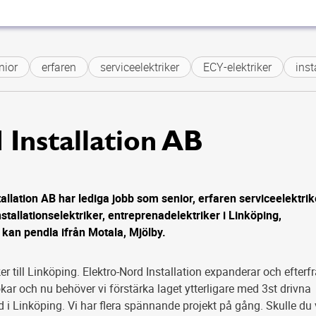
r
erfaren
serviceelektriker
ECY-elektriker
install
 Installation AB
allation AB har lediga jobb som senior, erfaren serviceelektrik
nstallationselektriker, entreprenadelektriker i Linköping,
 kan pendla ifrån Motala, Mjölby.
ker till Linköping. Elektro-Nord Installation expanderar och efter
ökar och nu behöver vi förstärka laget ytterligare med 3st drivna
id i Linköping. Vi har flera spännande projekt på gång. Skulle du 