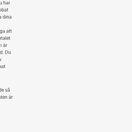
du har
bbat
a dina
ga att
rtalet
n är
ad. Du
v
mat
de så
ten är