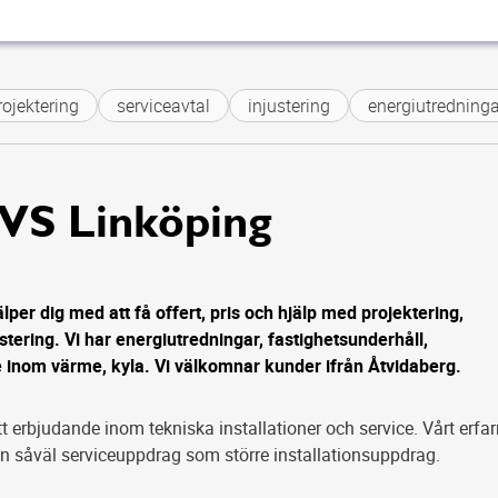
ojektering
serviceavtal
injustering
energiutredningar
 VS Linköping
per dig med att få offert, pris och hjälp med projektering,
ustering. Vi har energiutredningar, fastighetsunderhåll,
e inom värme, kyla. Vi välkomnar kunder ifrån Åtvidaberg.
tt erbjudande inom tekniska installationer och service. Vårt erfa
an såväl serviceuppdrag som större installationsuppdrag.