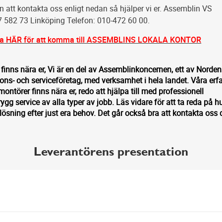
att kontakta oss enligt nedan så hjälper vi er. Assemblin VS
7 582 73 Linköping Telefon: 010-472 60 00.
ka HÄR för att komma till ASSEMBLINS LOKALA KONTOR
finns nära er, Vi är en del av Assemblinkoncernen, ett av Norde
ions- och serviceföretag, med verksamhet i hela landet. Våra erf
ntörer finns nära er, redo att hjälpa till med professionell
rygg service av alla typer av jobb. Läs vidare för att ta reda på hu
ösning efter just era behov. Det går också bra att kontakta oss d
Leverantörens presentation