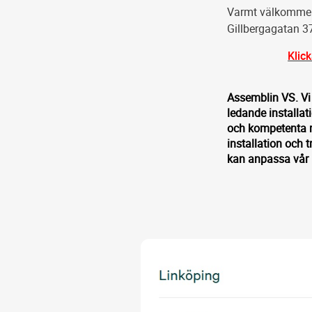
Varmt välkommen 
Gillbergagatan 3
Klic
Assemblin VS. Vi 
ledande installat
och kompetenta mo
installation och t
kan anpassa vår l