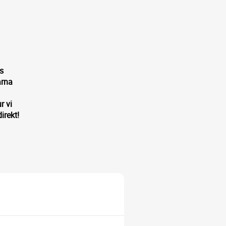
ns
arna
r vi
irekt!