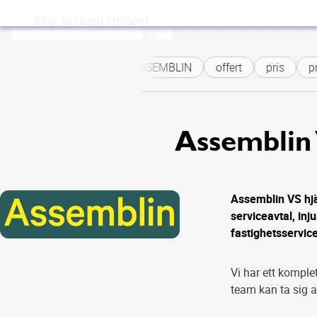
Skip to main content
ASSEMBLIN
offert
pris
pr
Assemblin
Assemblin VS hjäl
serviceavtal, inj
fastighetsservic
Vi har ett komple
team kan ta sig 