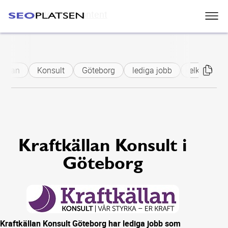
Skip to main content
källan
Konsult
Göteborg
lediga jobb
elkraftsing
Kraftkällan Konsult i
Göteborg
Kraftkällan Konsult Göteborg har lediga jobb som