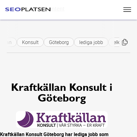
Skip to main content
källan
Konsult
Göteborg
lediga jobb
elkraftsing
Kraftkällan Konsult i
Göteborg
Kraftkällan Konsult Göteborg har lediga jobb som