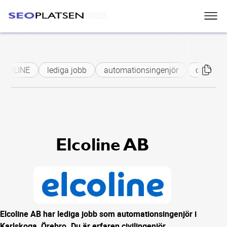
Skip to main content
LCOLINE
lediga jobb
automationsingenjör
civilingen
Elcoline AB
Elcoline AB har lediga jobb som automationsingenjör i
Karlskoga, Örebro. Du är erfaren civilingenjör