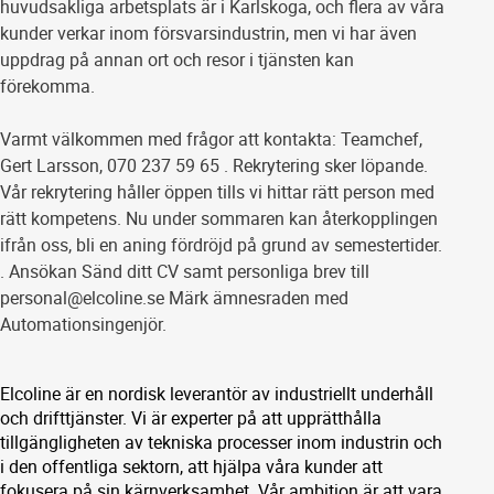
huvudsakliga arbetsplats är i Karlskoga, och flera av våra
kunder verkar inom försvarsindustrin, men vi har även
uppdrag på annan ort och resor i tjänsten kan
förekomma.
Varmt välkommen med frågor att kontakta: Teamchef,
Gert Larsson, 070 237 59 65 . Rekrytering sker löpande.
Vår rekrytering håller öppen tills vi hittar rätt person med
rätt kompetens. Nu under sommaren kan återkopplingen
ifrån oss, bli en aning fördröjd på grund av semestertider.
. Ansökan Sänd ditt CV samt personliga brev till
personal@elcoline.se Märk ämnesraden med
Automationsingenjör.
Elcoline är en nordisk leverantör av industriellt underhåll
och drifttjänster. Vi är experter på att upprätthålla
tillgängligheten av tekniska processer inom industrin och
i den offentliga sektorn, att hjälpa våra kunder att
fokusera på sin kärnverksamhet. Vår ambition är att vara