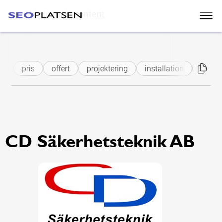
Skip to main content
ik
pris
offert
projektering
installation
säker
CD Säkerhetsteknik AB